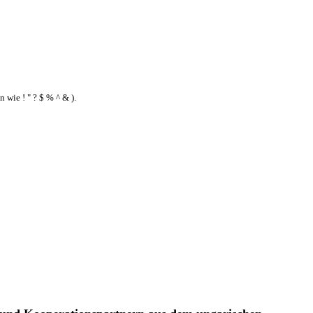
wie ! " ? $ % ^ & ).